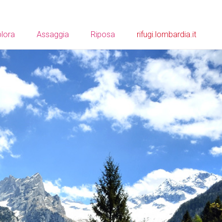
lora
Assaggia
Riposa
rifugi.lombardia.it