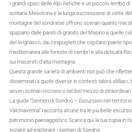
I grandi spazi delle Alpi Retiche e un piccolo lembo di 
solitaria Mesolcina e la lunga successione di vette del
montagne del sondriese offrono scenari quanto mai dif
spaziano dalle pareti di granito del Masino a quelle ca
del livignasco, dai cespuglieti che ospitano piante tip
mediterranea alle foreste di cembri e alla delicata flor
sui macereti d’alta montagna.
Questa grande varietà di ambienti non può che rifletters
disseminati a quote diverse in contesti talora idilliaci, 
severi scenari rocciosi o nel bel mezzo di straordinari 
La guida “Sentieri di Sondrio – Escursioni nel territorio 
Valchiavenna” racconta alcune tra le più belle escursi
patrimonio paesaggistico Scarica qui la tua copia in fo
iniziare ad esplorare i sentieri di Sondrio