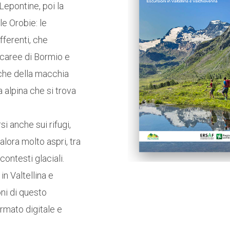
Lepontine, poi la
le Orobie: le
ferenti, che
lcaree di Bormio e
iche della macchia
a alpina che si trova
i anche sui rifugi,
talora molto aspri, tra
contesti glaciali.
in Valtellina e
oni di questo
rmato digitale e